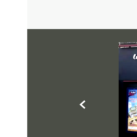
1
2
3
>
Nos
sponsors