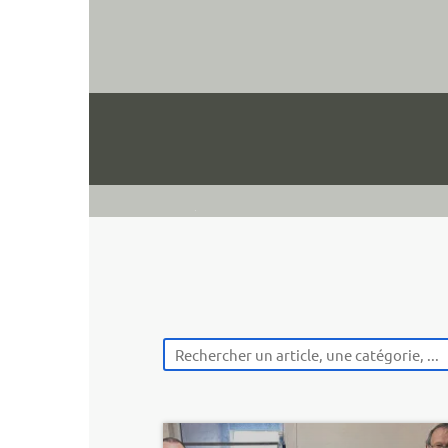
Bohars Pétan
ccueil
Le club
La vie du club
Liens utiles
1
2
3
>