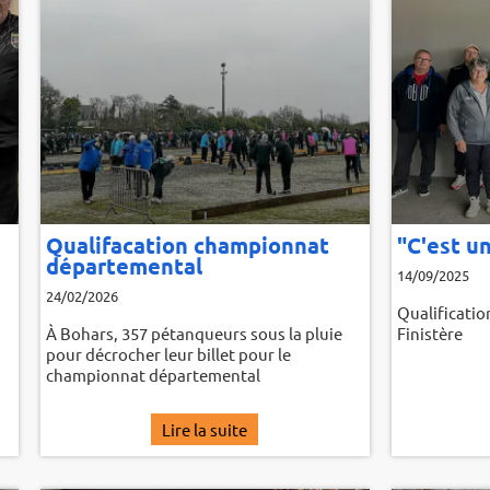
re"
le de la coupe du
te