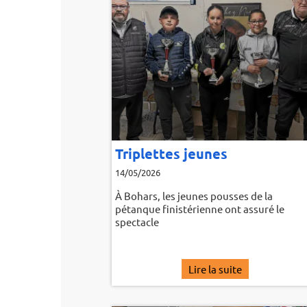
ifacation championnat
"C'est une premiè
rtemental
14/09/2025
026
Qualification pour la fina
rs, 357 pétanqueurs sous la pluie
Finistère
crocher leur billet pour le
onnat départemental
Lire la suite
Lire la sui