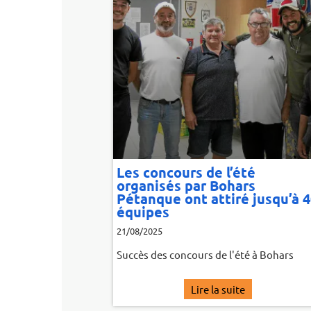
e Congrès
Assemblée généra
rtemental
16/10/2023
024
Article du Télégramme sur
b a organisé la tenue du 71ème
s départemental de Pétanque le 16
bre 2024
Lire la suite
Lire la sui