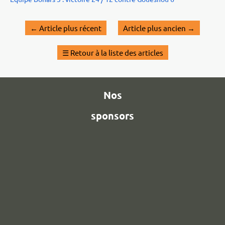
←
Article plus récent
Article plus ancien
→
☰
Retour à la liste des articles
Nos
sponsors