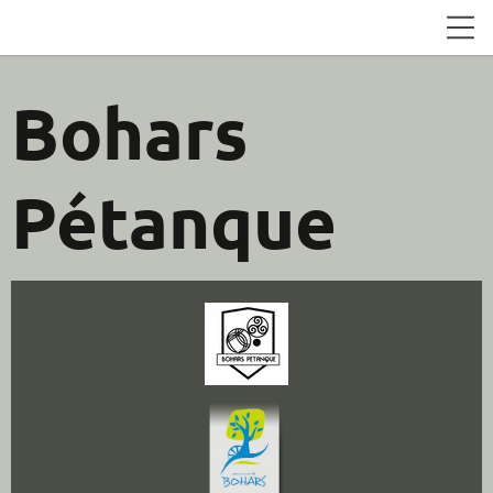
Bohars
Pétanque