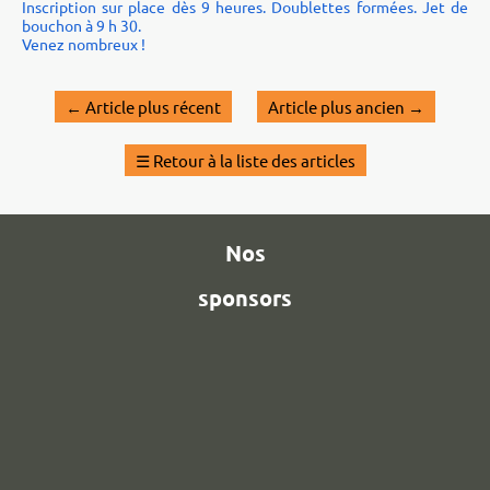
Inscription sur place dès 9 heures. Doublettes formées. Jet de
bouchon à 9 h 30.
Venez nombreux !
←
Article plus récent
Article plus ancien
→
☰
Retour à la liste des articles
Nos
sponsors