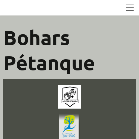
Bohars
Pétanque