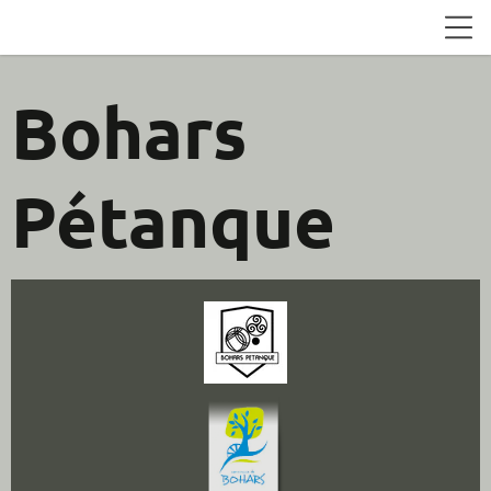
Bohars
Pétanque